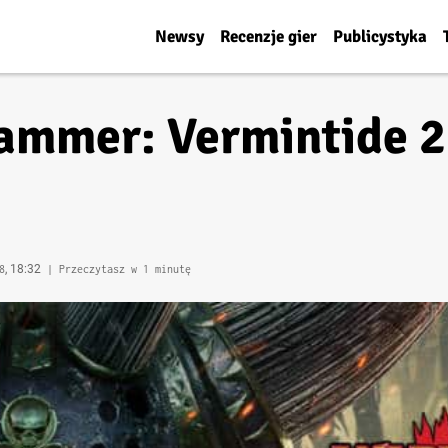
Newsy
Recenzje gier
Publicystyka
mmer: Vermintide 2
, 18:32
8
| Przeczytasz w 1 minutę