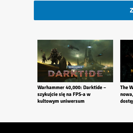
Z
Warhammer 40,000: Darktide –
The W
szykujcie się na FPS-a w
nowa
kultowym uniwersum
dostę