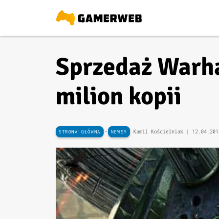
Sprzedaż Warha
milion kopii
-
Kamil Kościelniak |
12.04.201
STRONA GŁÓWNA
NEWSY