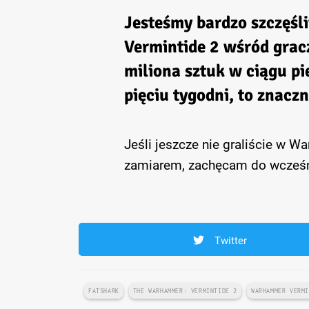
Jesteśmy bardzo szczęśl
Vermintide 2 wśród grac
miliona sztuk w ciągu pi
pięciu tygodni, to znacz
Jeśli jeszcze nie graliście w W
zamiarem, zachęcam do wcześnie
Twitter
FATSHARK
THE WARHAMMER: VERMINTIDE 2
WARHAMMER VERM