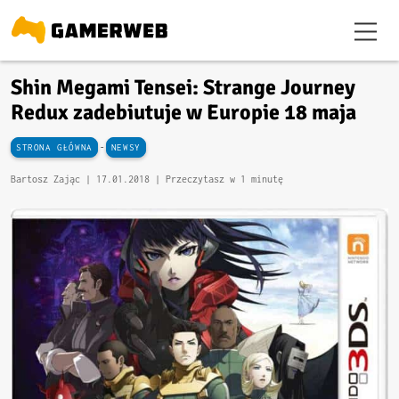
Shin Megami Tensei: Strange Journey
Redux zadebiutuje w Europie 18 maja
-
STRONA GŁÓWNA
NEWSY
Bartosz Zając |
17.01.2018
| Przeczytasz w 1 minutę