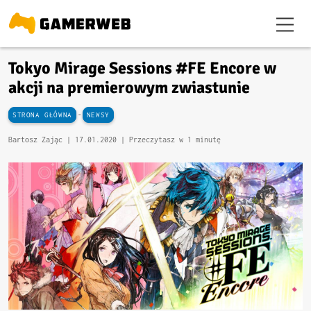
Tokyo Mirage Sessions #FE Encore w
akcji na premierowym zwiastunie
-
STRONA GŁÓWNA
NEWSY
Bartosz Zając |
17.01.2020
| Przeczytasz w 1 minutę