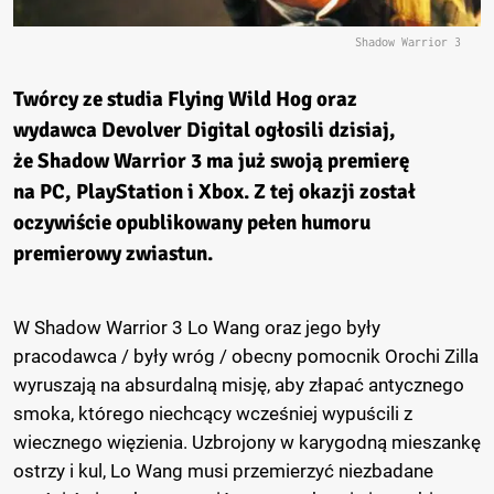
Shadow Warrior 3
Twórcy ze studia Flying Wild Hog oraz
wydawca Devolver Digital ogłosili dzisiaj,
że
Shadow Warrior 3
ma już swoją premierę
na PC, PlayStation i Xbox. Z tej okazji został
oczywiście opublikowany pełen humoru
premierowy zwiastun.
W Shadow Warrior 3 Lo Wang oraz jego były
pracodawca / były wróg / obecny pomocnik Orochi Zilla
wyruszają na absurdalną misję, aby złapać antycznego
smoka, którego niechcący wcześniej wypuścili z
wiecznego więzienia. Uzbrojony w karygodną mieszankę
ostrzy i kul, Lo Wang musi przemierzyć niezbadane