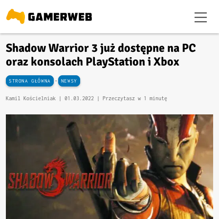
Shadow Warrior 3 już dostępne na PC
oraz konsolach PlayStation i Xbox
-
STRONA GŁÓWNA
NEWSY
Kamil Kościelniak |
01.03.2022
| Przeczytasz w 1 minutę