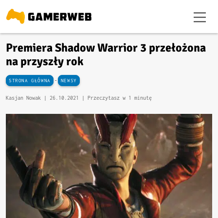
Premiera Shadow Warrior 3 przełożona
na przyszły rok
-
STRONA GŁÓWNA
NEWSY
Kasjan Nowak |
26.10.2021
| Przeczytasz w 1 minutę