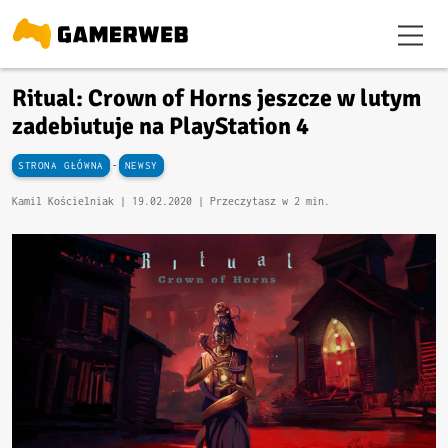
Ritual: Crown of Horns jeszcze w lutym
zadebiutuje na PlayStation 4
-
STRONA GŁÓWNA
NEWSY
Kamil Kościelniak |
19.02.2020
| Przeczytasz w 2 min.