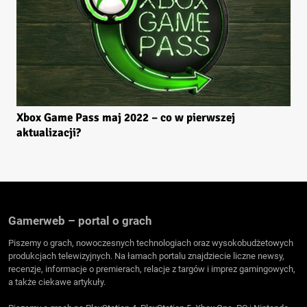
Xbox Game Pass maj 2022 – co w pierwszej
aktualizacji?
Gamerweb – portal o grach
Piszemy o grach, nowoczesnych technologiach oraz wysokobudżetowych
produkcjach telewizyjnych. Na łamach portalu znajdziecie liczne newsy,
recenzje, informacje o premierach, relacje z targów i imprez gamingowych,
a także ciekawe artykuły.