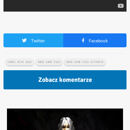
Twitter
Facebook
GAMES WITH GOLD
XBOX GAME PASS
XBOX GAME PASS ULTIMATE
Zobacz komentarze