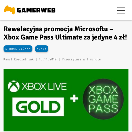
Rewelacyjna promocja Microsoftu –
Xbox Game Pass Ultimate za jedyne 4 zł!
-
STRONA GŁÓWNA
NEWSY
Kamil Kościelniak |
13.11.2019
| Przeczytasz w 1 minutę