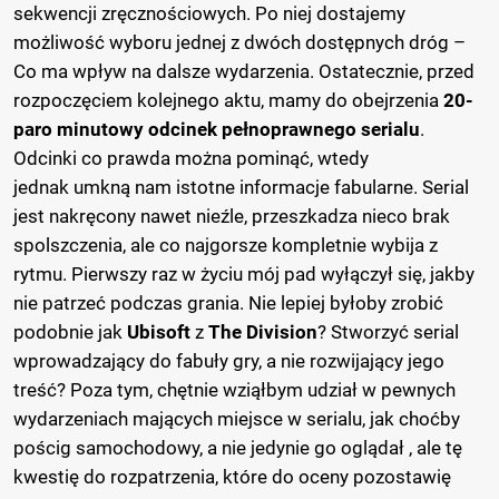
sekwencji zręcznościowych. Po niej dostajemy
możliwość wyboru jednej z dwóch dostępnych dróg –
Co ma wpływ na dalsze wydarzenia. Ostatecznie, przed
rozpoczęciem kolejnego aktu, mamy do obejrzenia
20-
paro minutowy odcinek pełnoprawnego serialu
.
Odcinki co prawda można pominąć, wtedy
jednak umkną nam istotne informacje fabularne. Serial
jest nakręcony nawet nieźle, przeszkadza nieco brak
spolszczenia, ale co najgorsze kompletnie wybija z
rytmu. Pierwszy raz w życiu mój pad wyłączył się, jakby
nie patrzeć podczas grania. Nie lepiej byłoby zrobić
podobnie jak
Ubisoft
z
The Division
? Stworzyć serial
wprowadzający do fabuły gry, a nie rozwijający jego
treść? Poza tym, chętnie wziąłbym udział w pewnych
wydarzeniach mających miejsce w serialu, jak choćby
pościg samochodowy, a nie jedynie go oglądał , ale tę
kwestię do rozpatrzenia, które do oceny pozostawię