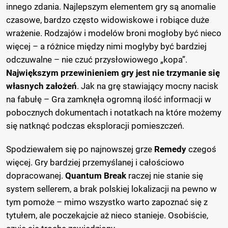
innego zdania. Najlepszym elementem gry są anomalie
czasowe, bardzo często widowiskowe i robiące duże
wrażenie. Rodzajów i modelów broni mogłoby być nieco
więcej – a różnice między nimi mogłyby być bardziej
odczuwalne – nie czuć przysłowiowego „kopa”.
Największym przewinieniem gry jest nie trzymanie się
własnych założeń
. Jak na grę stawiający mocny nacisk
na fabułę – Gra zamknęła ogromną ilość informacji w
pobocznych dokumentach i notatkach na które możemy
się natknąć podczas eksploracji pomieszczeń.
Spodziewałem się po najnowszej grze
Remedy
czegoś
więcej. Gry bardziej przemyślanej i całościowo
dopracowanej.
Quantum Break
raczej nie stanie się
system sellerem, a brak polskiej lokalizacji na pewno w
tym pomoże – mimo wszystko warto zapoznać się z
tytułem, ale poczekajcie aż nieco stanieje. Osobiście,