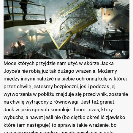
Moce których przyjdzie nam użyć w skórze Jacka
Joyce’a
nie robią już tak dużego wrażenia. Możemy
między innymi nałożyć na siebie ochronną kulę w której
przez chwilę jesteśmy bezpieczni, jeśli podczas jej
wytworzenia w pobliżu znajduje się przeciwnik, zostanie
na chwilę wytrącony z równowagi. Jest też granat.
Jack w jakiś sposób kumuluje…hmm…czas, który…
wybucha, a nawet jeśli nie (bo ciężko określić zjawisko
które tam następuje) to sprawia takie wrażenie, bo
rozrzuca w niby-eksplozji znajdujących się w polu