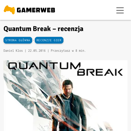
Quantum Break – recenzja
-
STRONA GŁÓWNA
RECENZJE GIER
Daniel Klos |
22.05.2016
| Przeczytasz w 8 min.