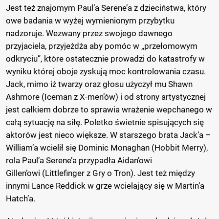
Jest też znajomym Paul’a Serene’a z dzieciństwa, który
owe badania w wyżej wymienionym przybytku
nadzoruje. Wezwany przez swojego dawnego
przyjaciela, przyjeżdża aby pomóc w „przełomowym
odkryciu”, które ostatecznie prowadzi do katastrofy w
wyniku której oboje zyskują moc kontrolowania czasu.
Jack, mimo iż twarzy oraz głosu użyczył mu Shawn
Ashmore (Iceman z X-men’ów) i od strony artystycznej
jest całkiem dobrze to sprawia wrażenie wepchanego w
całą sytuację na siłę. Poletko świetnie spisujących się
aktorów jest nieco większe. W starszego brata Jack’a –
William’a wcielił się Dominic Monaghan (Hobbit Merry),
rola Paul’a Serene’a przypadła Aidan’owi
Gillen’owi (Littlefinger z Gry o Tron). Jest też między
innymi Lance Reddick w grze wcielający się w Martin’a
Hatch’a.