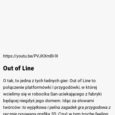
https://youtu.be/PVJKXmBI-9I
Out of Line
O tak, to jedna z tych ładnych gier. Out of Line to
połączenie platformówki i przygodówki, w której
wcielimy się w robocika San uciekającego z fabryki
będącej niegdyś jego domem. Idąc za słowami
twórców:
to wyjątkowa i pełna zagadek gra przygodowa z
ręcznie rysowaną grafiką 2D
. Czuć w tym trochę feeling