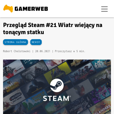
Przegląd Steam #21 Wiatr wiejący na
tonącym statku
-
STRONA GŁÓWNA
NEWSY
Robert Chełstowski |
20.06.2021
| Przeczytasz w 5 min.