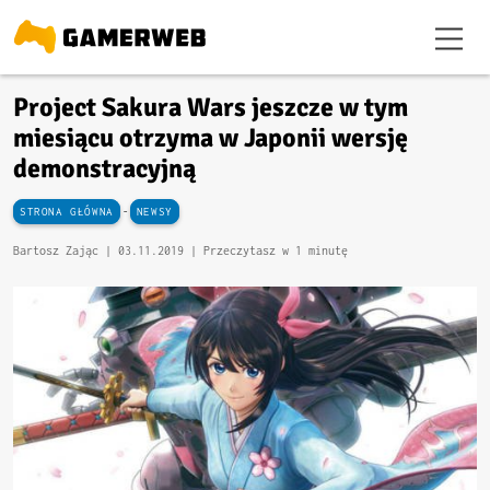
Project Sakura Wars jeszcze w tym
miesiącu otrzyma w Japonii wersję
demonstracyjną
-
STRONA GŁÓWNA
NEWSY
Bartosz Zając |
03.11.2019
| Przeczytasz w 1 minutę