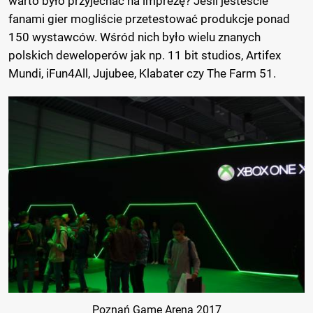
warto było przyjechać na imprezę? Jeśli jesteście
fanami gier mogliście przetestować produkcje ponad
150 wystawców. Wśród nich było wielu znanych
polskich deweloperów jak np. 11 bit studios, Artifex
Mundi, iFun4All, Jujubee, Klabater czy The Farm 51.
Poznań Game Arena 2017