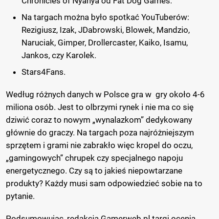
Chronicles of Nyanya od Fat Dog Games.
Na targach można było spotkać YouTuberów:
Rezigiusz, Izak, JDabrowski, Blowek, Mandzio,
Naruciak, Gimper, Drollercaster, Kaiko, Isamu,
Jankos, czy Karolek.
Stars4Fans.
Według różnych danych w Polsce gra w gry około 4-6
miliona osób. Jest to olbrzymi rynek i nie ma co się
dziwić coraz to nowym „wynalazkom” dedykowany
głównie do graczy. Na targach poza najróżniejszym
sprzętem i grami nie zabrakło więc kropel do oczu,
„gamingowych” chrupek czy specjalnego napoju
energetycznego. Czy są to jakieś niepowtarzane
produkty? Każdy musi sam odpowiedzieć sobie na to
pytanie.
Podsumowując, redakcja Gamerweb.pl targi ocenia