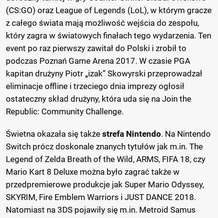
(CS:GO) oraz League of Legends (LoL), w którym gracze
z całego świata mają możliwość wejścia do zespołu,
który zagra w światowych finałach tego wydarzenia. Ten
event po raz pierwszy zawitał do Polski i zrobił to
podczas Poznań Game Arena 2017. W czasie PGA
kapitan drużyny Piotr „izak” Skowyrski przeprowadzał
eliminacje offline i trzeciego dnia imprezy ogłosił
ostateczny skład drużyny, która uda się na Join the
Republic: Community Challenge.
Świetna okazała się także
strefa Nintendo
. Na Nintendo
Switch prócz doskonale znanych tytułów jak m.in. The
Legend of Zelda Breath of the Wild, ARMS, FIFA 18, czy
Mario Kart 8 Deluxe można było zagrać także w
przedpremierowe produkcje jak Super Mario Odyssey,
SKYRIM, Fire Emblem Warriors i JUST DANCE 2018.
Natomiast na 3DS pojawiły się m.in. Metroid Samus