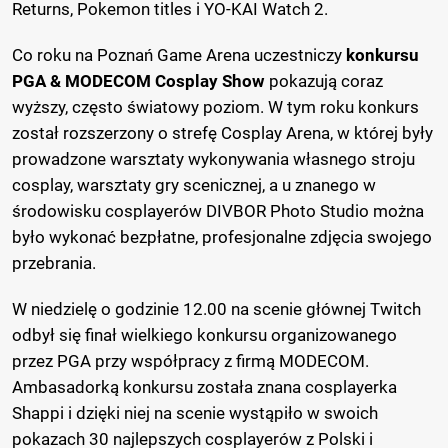
Returns, Pokemon titles i YO-KAI Watch 2.
Co roku na Poznań Game Arena uczestniczy
konkursu
PGA & MODECOM Cosplay Show
pokazują coraz
wyższy, często światowy poziom. W tym roku konkurs
został rozszerzony o strefę Cosplay Arena, w której były
prowadzone warsztaty wykonywania własnego stroju
cosplay, warsztaty gry scenicznej, a u znanego w
środowisku cosplayerów DIVBOR Photo Studio można
było wykonać bezpłatne, profesjonalne zdjęcia swojego
przebrania.
W niedzielę o godzinie 12.00 na scenie głównej Twitch
odbył się finał wielkiego konkursu organizowanego
przez PGA przy współpracy z firmą MODECOM.
Ambasadorką konkursu została znana cosplayerka
Shappi i dzięki niej na scenie wystąpiło w swoich
pokazach 30 najlepszych cosplayerów z Polski i