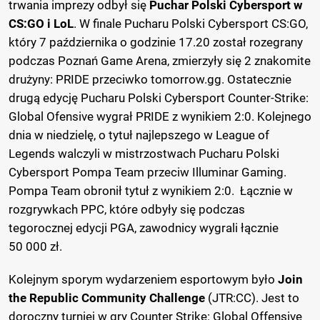
trwania imprezy odbył się
Puchar Polski Cybersport w
CS:GO i LoL
. W finale Pucharu Polski Cybersport CS:GO,
który 7 października o godzinie 17.20 został rozegrany
podczas Poznań Game Arena, zmierzyły się 2 znakomite
drużyny: PRIDE przeciwko tomorrow.gg. Ostatecznie
drugą edycję Pucharu Polski Cybersport Counter-Strike:
Global Ofensive wygrał PRIDE z wynikiem 2:0. Kolejnego
dnia w niedzielę, o tytuł najlepszego w League of
Legends walczyli w mistrzostwach Pucharu Polski
Cybersport Pompa Team przeciw Illuminar Gaming.
Pompa Team obronił tytuł z wynikiem 2:0. Łącznie w
rozgrywkach PPC, które odbyły się podczas
tegorocznej edycji PGA, zawodnicy wygrali łącznie
50 000 zł.
Kolejnym sporym wydarzeniem esportowym było
Join
the Republic Community Challenge
(JTR:CC). Jest to
doroczny turniej w gry Counter Strike: Global Offensive