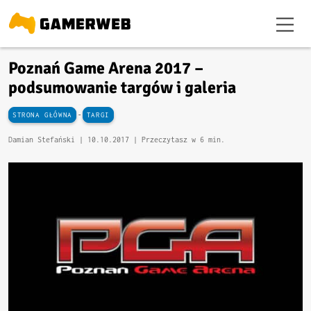
Poznań Game Arena 2017 –
podsumowanie targów i galeria
-
STRONA GŁÓWNA
TARGI
Damian Stefański |
10.10.2017
| Przeczytasz w 6 min.