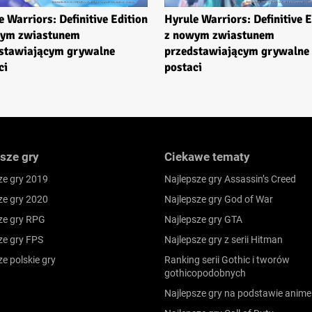
e Warriors: Definitive Edition
Hyrule Warriors: Definitive E
wym zwiastunem
z nowym zwiastunem
stawiającym grywalne
przedstawiającym grywalne
ci
postaci
sze gry
Ciekawe tematy
ze gry 2019
Najlepsze gry Assassin’s Creed
ze gry 2020
Najlepsze gry God of War
ze gry RPG
Najlepsze gry GTA
ze gry FPS
Najlepsze gry z serii Hitman
ze polskie gry
Ranking serii Gothic i tworów
gothicopodobnych
Najlepsze gry na podstawie anime