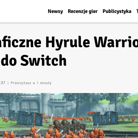
Newsy
Recenzje gier
Publicystyka
ficzne Hyrule Warri
ndo Switch
1:37
| Przeczytasz w 1 minutę