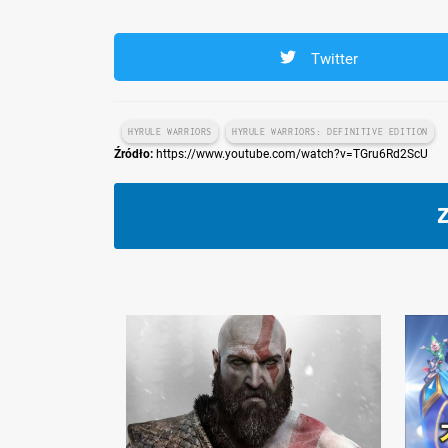
Twitter
HYRULE WARRIORS
HYRULE WARRIORS: DEFINITIVE EDITION
Źródło:
https://www.youtube.com/watch?v=TGru6Rd2ScU
Z