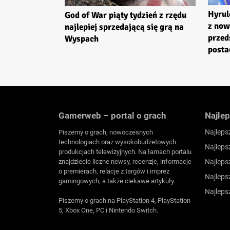
Hyrul
God of War piąty tydzień z rzędu
z no
najlepiej sprzedającą się grą na
przed
Wyspach
posta
Gamerweb – portal o grach
Najlep
Najleps
Piszemy o grach, nowoczesnych
technologiach oraz wysokobudżetowych
Najleps
produkcjach telewizyjnych. Na łamach portalu
znajdziecie liczne newsy, recenzje, informacje
Najleps
o premierach, relacje z targów i imprez
Najleps
gamingowych, a także ciekawe artykuły.
Najleps
Piszemy o grach na PlayStation 4, PlayStation
5, Xbox One, PC i Nintendo Switch.