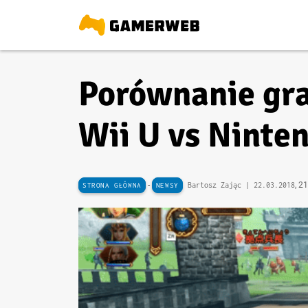
Porównanie gra
Wii U vs Ninte
-
, 2
Bartosz Zając |
22.03.2018
STRONA GŁÓWNA
NEWSY