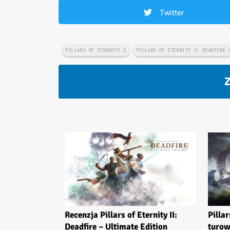
Twitter
PILLARS OF ETERNITY 2
PILLARS OF ETERNITY 2: DEADFIRE 
Z
Recenzja Pillars of Eternity II:
Pilla
Deadfire – Ultimate Edition
turow