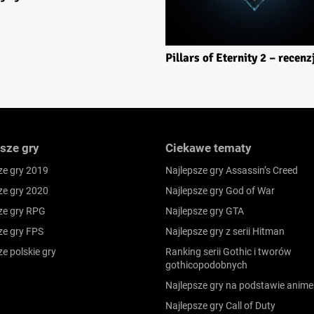
Pillars of Eternity 2 – recenz
sze gry
Ciekawe tematy
ze gry 2019
Najlepsze gry Assassin’s Creed
ze gry 2020
Najlepsze gry God of War
ze gry RPG
Najlepsze gry GTA
ze gry FPS
Najlepsze gry z serii Hitman
ze polskie gry
Ranking serii Gothic i tworów
gothicopodobnych
Najlepsze gry na podstawie anime
Najlepsze gry Call of Duty