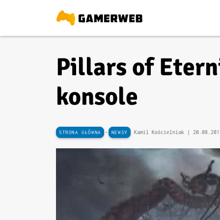
Pillars of Eter
konsole
-
Kamil Kościelniak |
20.08.201
STRONA GŁÓWNA
NEWSY