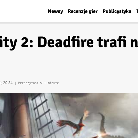
Newsy
Recenzje gier
Publicystyka
nity 2: Deadfire traf
, 20:34
9
| Przeczytasz w 1 minutę