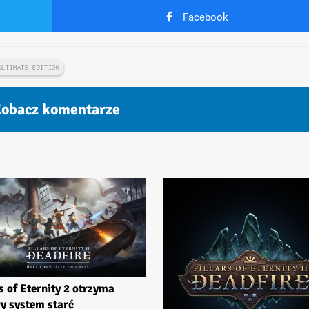
Facebook
ULTIMATE EDITION
obacz komentarze
rs of Eternity 2 otrzyma
y system starć