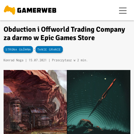
Obduction i Offworld Trading Company
za darmo w Epic Games Store
-
STRONA GŁÓWNA
TANIE GRANIE
Konrad Noga |
15.07.2021
| Przeczytasz w 2 min.