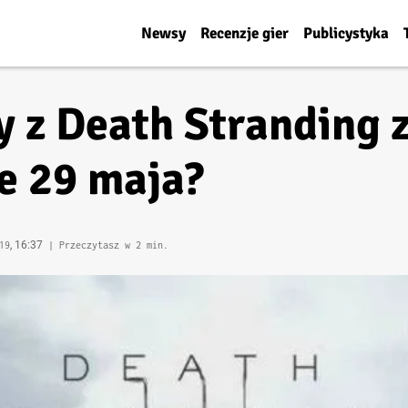
Newsy
Recenzje gier
Publicystyka
 z Death Stranding 
e 29 maja?
, 16:37
19
| Przeczytasz w 2 min.