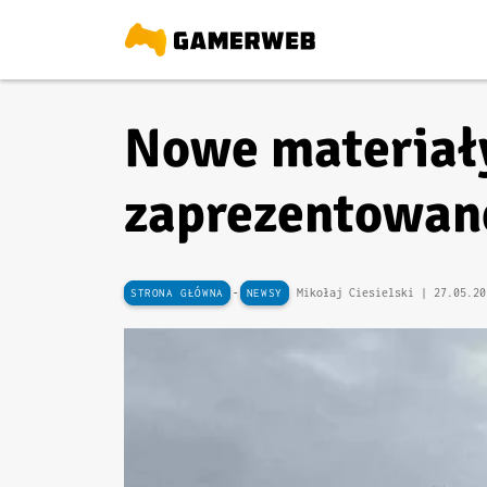
Nowe materiały
zaprezentowan
-
Mikołaj Ciesielski |
27.05.20
STRONA GŁÓWNA
NEWSY