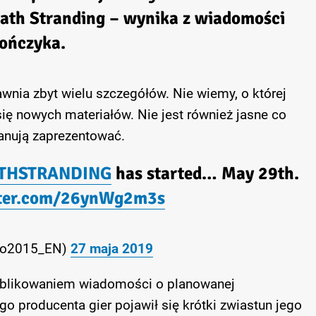
ath Stranding – wynika z wiadomości
ończyka.
awnia zbyt wielu szczegółów. Nie wiemy, o której
ę nowych materiałów. Nie jest również jasne co
lanują zaprezentować.
THSTRANDING
has started… May 29th.
tter.com/26ynWg2m3s
Pro2015_EN)
27 maja 2019
ublikowaniem wiadomości o planowanej
ego producenta gier pojawił się krótki zwiastun jego