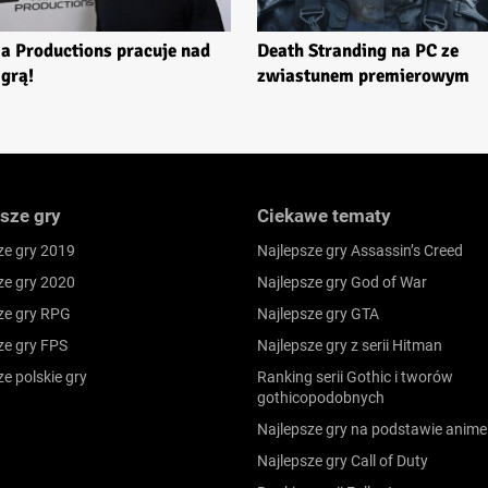
a Productions pracuje nad
Death Stranding na PC ze
grą!
zwiastunem premierowym
sze gry
Ciekawe tematy
ze gry 2019
Najlepsze gry Assassin’s Creed
ze gry 2020
Najlepsze gry God of War
ze gry RPG
Najlepsze gry GTA
ze gry FPS
Najlepsze gry z serii Hitman
ze polskie gry
Ranking serii Gothic i tworów
gothicopodobnych
Najlepsze gry na podstawie anime
Najlepsze gry Call of Duty