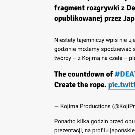
fragment rozgrywki z De
opublikowanej przez Jap
Niestety tajemniczy wpis nie uj
godzinie możemy spodziewać si
twórcy – z Kojimą na czele – p
The countdown of
#DEA
Create the rope.
pic.twi
— Kojima Productions (@Koji
Ponadto kilka godzin przed op
prezentacji, na profilu japoński