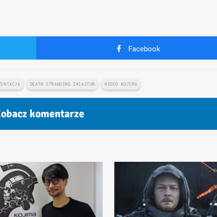
Facebook
ZENTACJA
DEATH STRANDING ZWIASTUN
HIDEO KOJIMA
obacz komentarze