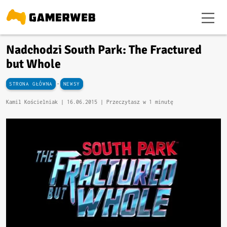
Nadchodzi South Park: The Fractured
but Whole
-
STRONA GŁÓWNA
NEWSY
Kamil Kościelniak |
16.06.2015
| Przeczytasz w 1 minutę