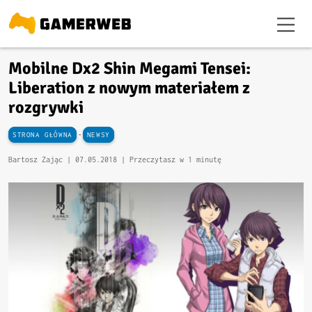
Mobilne Dx2 Shin Megami Tensei:
Liberation z nowym materiałem z
rozgrywki
-
STRONA GŁÓWNA
NEWSY
Bartosz Zając |
07.05.2018
| Przeczytasz w 1 minutę