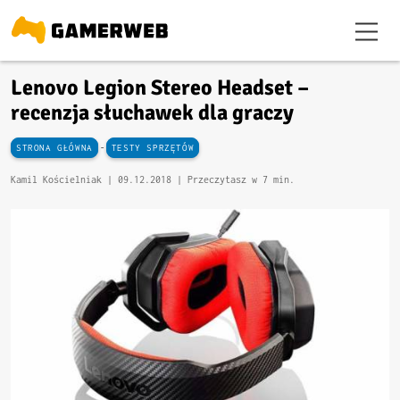
Lenovo Legion Stereo Headset –
recenzja słuchawek dla graczy
-
STRONA GŁÓWNA
TESTY SPRZĘTÓW
Kamil Kościelniak |
09.12.2018
| Przeczytasz w 7 min.