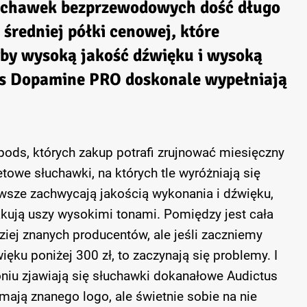
uchawek bezprzewodowych dość długo
średniej półki cenowej, które
by wysoką jakość dźwięku i wysoką
us Dopamine PRO doskonale wypełniają
pods, których zakup potrafi zrujnować miesięczny
owe słuchawki, na których tle wyróżniają się
wsze zachwycają jakością wykonania i dźwięku,
takują uszy wysokimi tonami. Pomiędzy jest cała
iej znanych producentów, ale jeśli zaczniemy
ęku poniżej 300 zł, to zaczynają się problemy. I
oniu zjawiają się słuchawki dokanałowe Audictus
ają znanego logo, ale świetnie sobie na nie