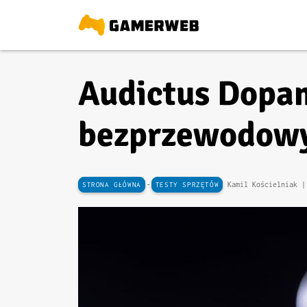
Audictus Dopam
bezprzewodowy
-
Kamil Kościelniak 
STRONA GŁÓWNA
TESTY SPRZĘTÓW