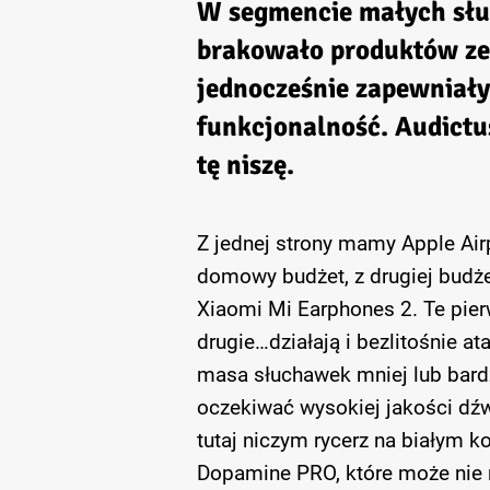
W segmencie małych sł
brakowało produktów ze 
jednocześnie zapewniały
funkcjonalność. Audict
tę niszę.
Z jednej strony mamy Apple Air
domowy budżet, z drugiej budżet
Xiaomi Mi Earphones 2. Te pier
drugie…działają i bezlitośnie a
masa słuchawek mniej lub bardz
oczekiwać wysokiej jakości dźwi
tutaj niczym rycerz na białym k
Dopamine PRO, które może nie m