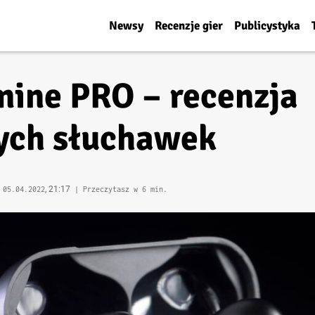
Newsy
Recenzje gier
Publicystyka
ine PRO – recenzja
ch słuchawek
, 21:17
|
05.04.2022
| Przeczytasz w 6 min.