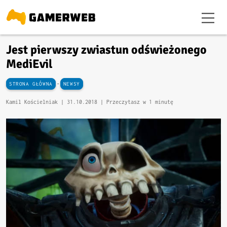
Jest pierwszy zwiastun odświeżonego
MediEvil
-
STRONA GŁÓWNA
NEWSY
Kamil Kościelniak |
31.10.2018
| Przeczytasz w 1 minutę