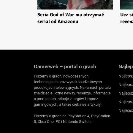
Seria God of War ma otrzymać
Ucz s
serial od Amazonu
recen
Gamerweb – portal o grach
Najlep
Najleps
Piszemy o grach, nowoczesnych
technologiach oraz wysokobudżetowych
Najleps
produkcjach telewizyjnych. Na łamach portalu
znajdziecie liczne newsy, recenzje, informacje
Najleps
o premierach, relacje z targów i imprez
Najleps
gamingowych, a także ciekawe artykuły.
Najleps
Piszemy o grach na PlayStation 4, PlayStation
5, Xbox One, PC i Nintendo Switch.