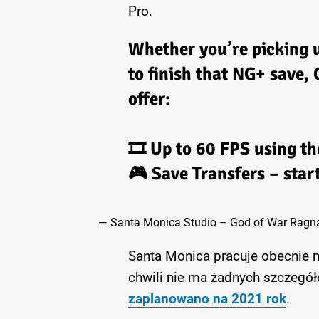
Pro.
Whether you’re picking u
to finish that NG+ save,
offer:
🎞️ Up to 60 FPS using t
🎮 Save Transfers – start
— Santa Monica Studio – God of War Rag
Santa Monica pracuje obecnie n
chwili nie ma żadnych szczegółó
zaplanowano na 2021 rok
.