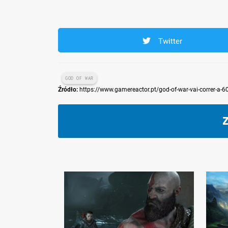
Twitter
GOD OF WAR
Źródło:
https://www.gamereactor.pt/god-of-war-vai-correr-a-
Z