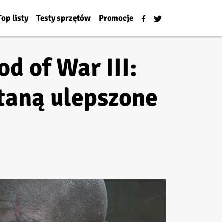
Top listy
Testy sprzętów
Promocje
d of War III:
taną ulepszone