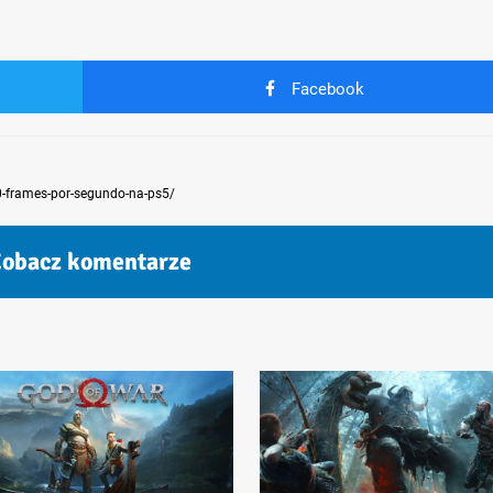
Facebook
60-frames-por-segundo-na-ps5/
obacz komentarze