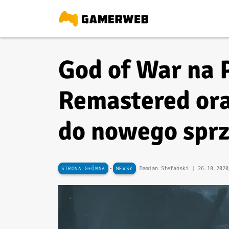
God of War na P
Remastered ora
do nowego spr
-
Damian Stefański |
26.10.2020
STRONA GŁÓWNA
NEWSY