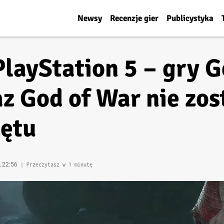
Newsy
Recenzje gier
Publicystyka
layStation 5 – gry Go
z God of War nie zos
zętu
, 22:56
| Przeczytasz w 1 minutę