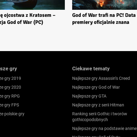
ię ojcostwa z Kratosem –
God of War trafi na PC! Data
zja God of War (PC)
premiery oficjalnie znana
sze gry
Ciekawe tematy
ze gry 2019
Najlepsze gry Assassin’s Creed
ze gry 2020
Najlepsze gry God of War
ze gry RPG
Najlepsze gry GTA
ze gry FPS
Najlepsze gry z serii Hitman
ze polskie gry
Ranking serii Gothic i tworów
gothicopodobnych
Najlepsze gry na podstawie anime