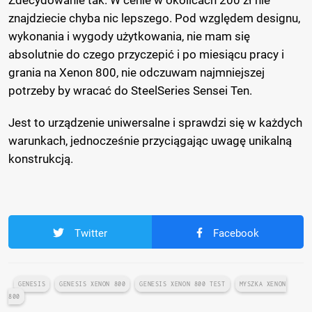
Zdecydowanie tak. W cenie w okolicach 200 zł nie
znajdziecie chyba nic lepszego. Pod względem designu,
wykonania i wygody użytkowania, nie mam się
absolutnie do czego przyczepić i po miesiącu pracy i
grania na Xenon 800, nie odczuwam najmniejszej
potrzeby by wracać do SteelSeries Sensei Ten.
Jest to urządzenie uniwersalne i sprawdzi się w każdych
warunkach, jednocześnie przyciągając uwagę unikalną
konstrukcją.
Twitter
Facebook
GENESIS
GENESIS XENON 800
GENESIS XENON 800 TEST
MYSZKA XENON
800