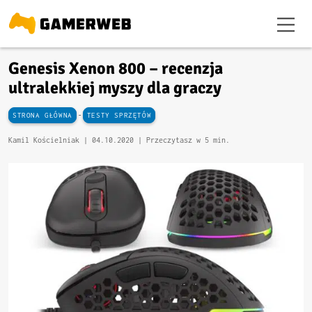
Genesis Xenon 800 – recenzja
ultralekkiej myszy dla graczy
-
STRONA GŁÓWNA
TESTY SPRZĘTÓW
Kamil Kościelniak |
04.10.2020
| Przeczytasz w 5 min.