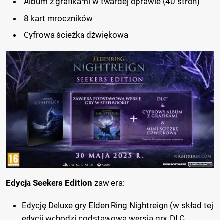
Album z grafikami w twardej oprawie (40 stron)
8 kart mroczników
Cyfrowa ścieżka dźwiękowa
Edycja Seekers Edition
zawiera:
Edycję Deluxe gry Elden Ring Nightreign (w skład tej
edycji wchodzi podstawowa wersja gry, DLC,