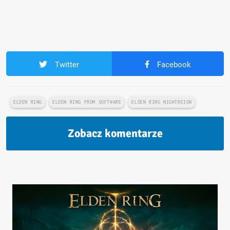
Twitter
Facebook
ELDEN RING
ELDEN RING FROM SOFTWARE
ELDEN RING NIGHTREIGN
Zobacz komentarze