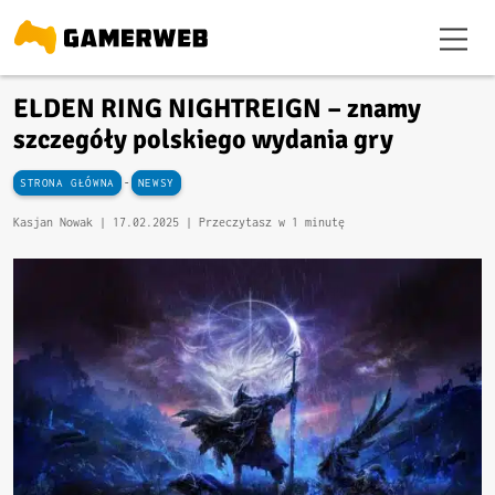
ELDEN RING NIGHTREIGN – znamy
szczegóły polskiego wydania gry
-
STRONA GŁÓWNA
NEWSY
Kasjan Nowak |
17.02.2025
| Przeczytasz w 1 minutę