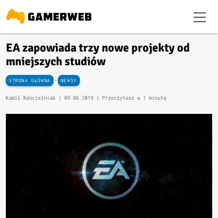
EA zapowiada trzy nowe projekty od
mniejszych studiów
-
STRONA GŁÓWNA
NEWSY
Kamil Kościelniak |
09.06.2019
| Przeczytasz w 1 minutę