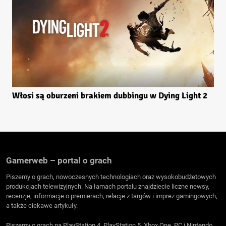
Włosi są oburzeni brakiem dubbingu w Dying Light 2
Gamerweb – portal o grach
Piszemy o grach, nowoczesnych technologiach oraz wysokobudżetowych
produkcjach telewizyjnych. Na łamach portalu znajdziecie liczne newsy,
recenzje, informacje o premierach, relacje z targów i imprez gamingowych,
a także ciekawe artykuły.
Piszemy o grach na PlayStation 4, PlayStation 5, Xbox One, PC i Nintendo