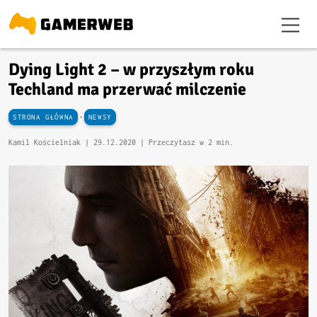
Dying Light 2 – w przyszłym roku
Techland ma przerwać milczenie
-
STRONA GŁÓWNA
NEWSY
Kamil Kościelniak |
29.12.2020
| Przeczytasz w 2 min.