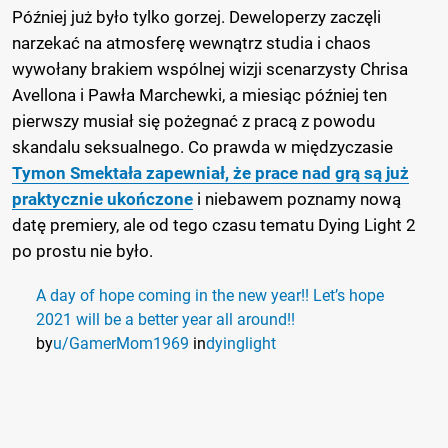
Później już było tylko gorzej. Deweloperzy zaczęli
narzekać na atmosferę wewnątrz studia i chaos
wywołany brakiem wspólnej wizji scenarzysty Chrisa
Avellona i Pawła Marchewki, a miesiąc później ten
pierwszy musiał się pożegnać z pracą z powodu
skandalu seksualnego. Co prawda w międzyczasie
Tymon Smektała zapewniał, że prace nad grą są już
praktycznie ukończone
i niebawem poznamy nową
datę premiery, ale od tego czasu tematu Dying Light 2
po prostu nie było.
A day of hope coming in the new year!! Let’s hope
2021 will be a better year all around!!
by
u/GamerMom1969
in
dyinglight