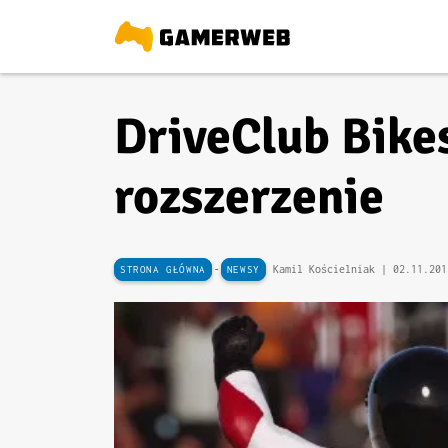
DriveClub Bike
rozszerzenie
-
Kamil Kościelniak |
02.11.201
STRONA GŁÓWNA
NEWSY