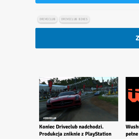
DRIVECLUB
DRIVECLUB BIKES
Z
Koniec Driveclub nadchodzi.
Wushu
Produkcja zniknie z PlayStation
pełne