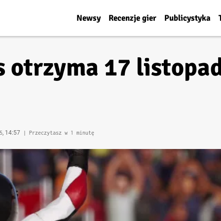
Newsy
Recenzje gier
Publicystyka
s otrzyma 17 listop
, 14:57
5
| Przeczytasz w 1 minutę