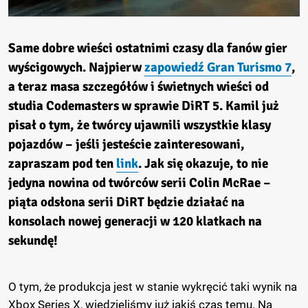
Same dobre wieści ostatnimi czasy dla fanów gier
wyścigowych. Najpierw
zapowiedź Gran Turismo 7
,
a teraz masa szczegółów i świetnych wieści od
studia Codemasters w sprawie DiRT 5. Kamil już
pisał o tym, że twórcy ujawnili wszystkie klasy
pojazdów – jeśli jesteście zainteresowani,
zapraszam pod ten
link
. Jak się okazuje, to nie
jedyna nowina od twórców serii Colin McRae –
piąta odsłona serii DiRT będzie działać na
konsolach nowej generacji w 120 klatkach na
sekundę!
O tym, że produkcja jest w stanie wykręcić taki wynik na
Xbox Series X, wiedzieliśmy już jakiś czas temu. Na