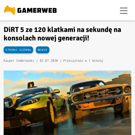
DiRT 5 ze 120 klatkami na sekundę na
konsolach nowej generacji!
-
STRONA GŁÓWNA
NEWSY
Kacper Cembrowski |
03.07.2020
| Przeczytasz w 1 minutę