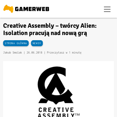
Creative Assembly – twórcy Alien:
Isolation pracują nad nową grą
-
STRONA GŁÓWNA
NEWSY
Jakub Smolak |
26.06.2018
| Przeczytasz w 1 minutę