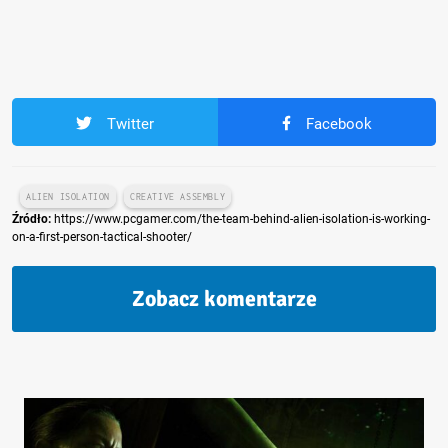
Twitter
Facebook
ALIEN ISOLATION
CREATIVE ASSEMBLY
Źródło:
https://www.pcgamer.com/the-team-behind-alien-isolation-is-working-
on-a-first-person-tactical-shooter/
Zobacz komentarze