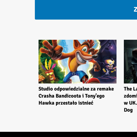
Z
Studio odpowiedzialne za remake
The La
Crasha Bandicoota i Tony’ego
zdomi
Hawka przestało istnieć
w UK.
Dog