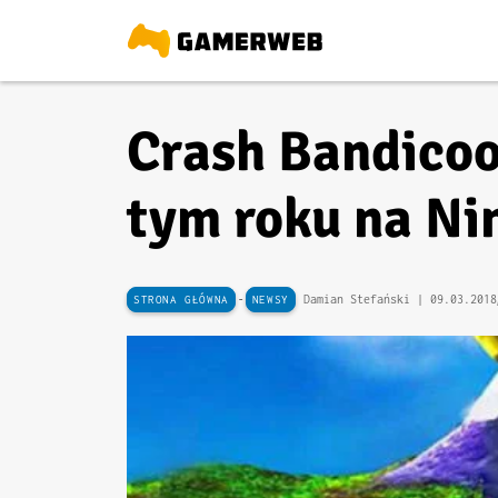
Crash Bandicoo
tym roku na Ni
-
Damian Stefański |
09.03.2018
STRONA GŁÓWNA
NEWSY