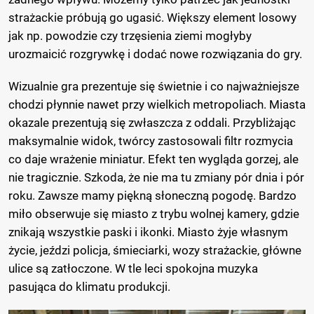
strażackie próbują go ugasić. Większy element losowy
jak np. powodzie czy trzęsienia ziemi mogłyby
urozmaicić rozgrywkę i dodać nowe rozwiązania do gry.
Wizualnie gra prezentuje się świetnie i co najważniejsze
chodzi płynnie nawet przy wielkich metropoliach. Miasta
okazale prezentują się zwłaszcza z oddali. Przybliżając
maksymalnie widok, twórcy zastosowali filtr rozmycia
co daje wrażenie miniatur. Efekt ten wygląda gorzej, ale
nie tragicznie. Szkoda, że nie ma tu zmiany pór dnia i pór
roku. Zawsze mamy piękną słoneczną pogodę. Bardzo
miło obserwuje się miasto z trybu wolnej kamery, gdzie
znikają wszystkie paski i ikonki. Miasto żyje własnym
życie, jeździ policja, śmieciarki, wozy strażackie, główne
ulice są zatłoczone. W tle leci spokojna muzyka
pasująca do klimatu produkcji.