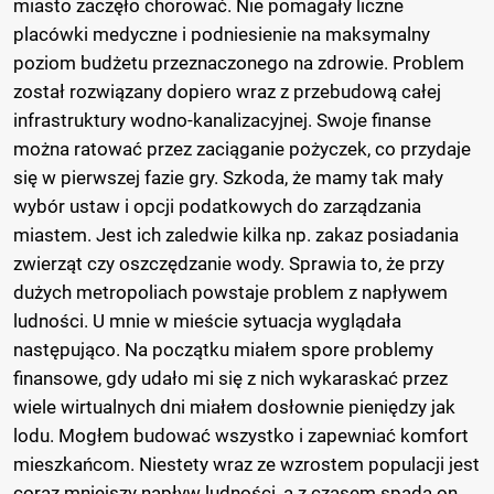
miasto zaczęło chorować. Nie pomagały liczne
placówki medyczne i podniesienie na maksymalny
poziom budżetu przeznaczonego na zdrowie. Problem
został rozwiązany dopiero wraz z przebudową całej
infrastruktury wodno-kanalizacyjnej. Swoje finanse
można ratować przez zaciąganie pożyczek, co przydaje
się w pierwszej fazie gry. Szkoda, że mamy tak mały
wybór ustaw i opcji podatkowych do zarządzania
miastem. Jest ich zaledwie kilka np. zakaz posiadania
zwierząt czy oszczędzanie wody. Sprawia to, że przy
dużych metropoliach powstaje problem z napływem
ludności. U mnie w mieście sytuacja wyglądała
następująco. Na początku miałem spore problemy
finansowe, gdy udało mi się z nich wykaraskać przez
wiele wirtualnych dni miałem dosłownie pieniędzy jak
lodu. Mogłem budować wszystko i zapewniać komfort
mieszkańcom. Niestety wraz ze wzrostem populacji jest
coraz mniejszy napływ ludności, a z czasem spada on