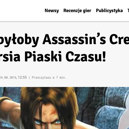
Newsy
Recenzje gier
Publicystyka
e byłoby Assassin’s 
rsia Piaski Czasu!
, 12:55
24.08.2016
| Przeczytasz w 7 min.