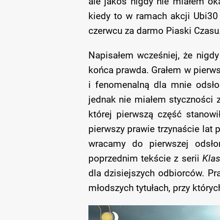
ale jakoś nigdy nie miałem ok
kiedy to w ramach akcji Ubi30 
czerwcu za darmo Piaski Czasu.
Napisałem wcześniej, że nigdy 
końca prawda. Grałem w pierwsz
i fenomenalną dla mnie odsło
jednak nie miałem styczności z 
której pierwszą część stanowi
pierwszy prawie trzynaście lat 
wracamy do pierwszej odsło
poprzednim tekście z serii
Kla
dla dzisiejszych odbiorców. P
młodszych tytułach, przy któryc