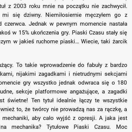
tuł z 2003 roku mnie na początku nie zachwycił.
 mi się dziwny. Niemiłosiernie męczyłem go z
 od czerwca. Jednak w pewnym momencie nastała
jakoś w 15% ukończenia gry. Piaski Czasu stały się
czym w jakieś ruchome piaski… Wiecie, taki żarcik
nużący. To takie wprowadzenie do fabuły z bardzo
ami, nijakimi zagadkami i nietrudnymi sekcjami
mencie gry wszystko jednak odwraca się o 180
rudne, sekcje platformowe angażujące, a zagadki
t świetne! Ten tytuł idealnie łączy te wszystkie
również to, że twórcy nie prowadzą nas za rączkę, a
echaniki, aby cało wyjść z opresji. A jaka jest
walna mechanika? Tytułowe Piaski Czasu. Moc