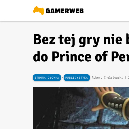
Bez tej gry ni
do Prince of Pe
-
Robert Chełstowski |
STRONA GŁÓWNA
PUBLICYSTYKA