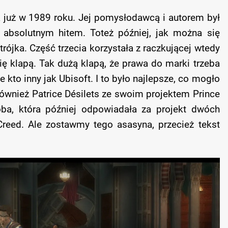
ła już w 1989 roku. Jej pomysłodawcą i autorem był
 absolutnym hitem. Toteż później, jak można się
trójka. Część trzecia korzystała z raczkującej wtedy
się klapą. Tak dużą klapą, że prawa do marki trzeba
 kto inny jak Ubisoft. I to było najlepsze, co mogło
i również Patrice Désilets ze swoim projektem Prince
ba, która później odpowiadała za projekt dwóch
Creed. Ale zostawmy tego asasyna, przecież tekst