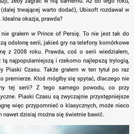
azji, żeby zagrać w nią samemu. Aż do tego roku,
(dalej trwającej warto dodać), Ubisoft rozdawał w
 Idealna okazja, prawda?
nie grałem w Prince of Persię. To nie jest tak do
ą odsłonę serii, jakieś gry na telefony komórkowe
nę z 2008 roku. Prawda, coś o serii wiedziałem,
tą najpopularniejszą i rzekomo najlepszą trylogią,
ły Piaski Czasu. Także grałem w ten tytuł po raz
po premierze. Ktoś mógłby się spytać, dlaczego nie
ny tej serii? Z tego samego powodu, co przy
syczne
. Piaski Czasu są zwyczajnie przystępniejsze
ragnę więc przypomnieć o klasycznych, może nieco
h nawet dzisiaj można się świetnie bawić.