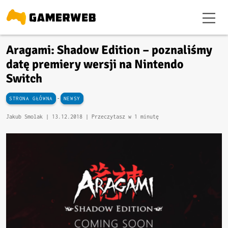
Aragami: Shadow Edition – poznaliśmy
datę premiery wersji na Nintendo
Switch
-
STRONA GŁÓWNA
NEWSY
Jakub Smolak |
13.12.2018
| Przeczytasz w 1 minutę