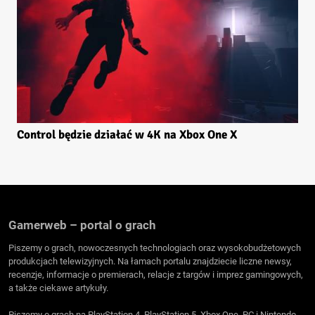
Control będzie działać w 4K na Xbox One X
Gamerweb – portal o grach
Piszemy o grach, nowoczesnych technologiach oraz wysokobudżetowych
produkcjach telewizyjnych. Na łamach portalu znajdziecie liczne newsy,
recenzje, informacje o premierach, relacje z targów i imprez gamingowych,
a także ciekawe artykuły.
Piszemy o grach na PlayStation 4, PlayStation 5, Xbox One, PC i Nintendo