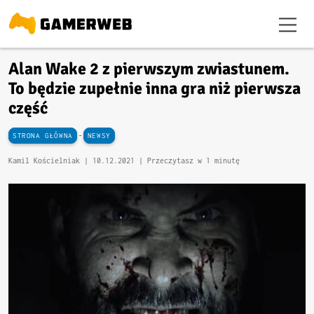
Alan Wake 2 z pierwszym zwiastunem.
To będzie zupełnie inna gra niż pierwsza
część
-
STRONA GŁÓWNA
NEWSY
Kamil Kościelniak |
10.12.2021
| Przeczytasz w 1 minutę