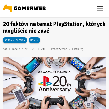
20 faktów na temat PlayStation, których
mogliście nie znać
-
STRONA GŁÓWNA
NEWSY
Kamil Kościelniak |
25.11.2014
| Przeczytasz w 1 minutę