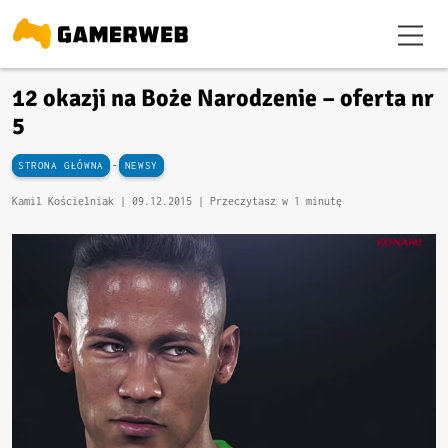
12 okazji na Boże Narodzenie – oferta nr
5
-
STRONA GŁÓWNA
NEWSY
Kamil Kościelniak |
09.12.2015
| Przeczytasz w 1 minutę