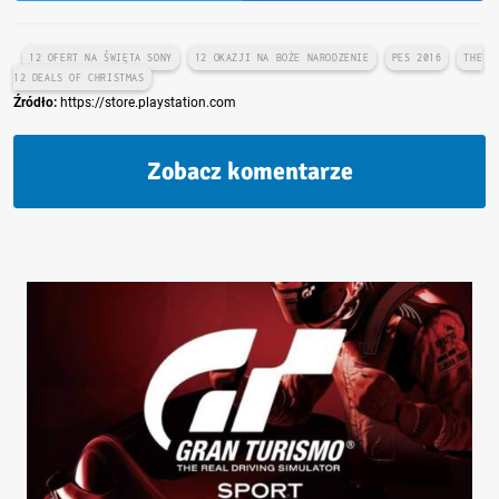
12 OFERT NA ŚWIĘTA SONY
12 OKAZJI NA BOŻE NARODZENIE
PES 2016
THE
12 DEALS OF CHRISTMAS
Źródło:
https://store.playstation.com
Zobacz komentarze