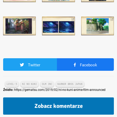
Twitter
Facebook
LEVEL-5
NI NO KUNI
OLM INC
WARNER BROS JAPAN
Źródło:
https://gematsu.com/2019/02/ni-no-kuni-anime-film-announced
Zobacz komentarze