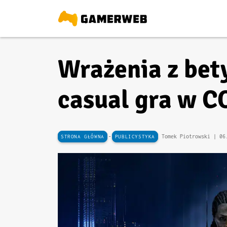
Wrażenia z bety
casual gra w 
-
Tomek Piotrowski |
06
STRONA GŁÓWNA
PUBLICYSTYKA