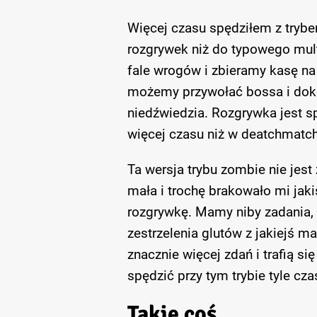
Więcej czasu spędziłem z trybem
rozgrywek niż do typowego mul
fale wrogów i zbieramy kasę na
możemy przywołać bossa i doko
niedźwiedzia. Rozgrywka jest s
więcej czasu niż w deatchmatchu
Ta wersja trybu zombie nie jest
mała i trochę brakowało mi ja
rozgrywkę. Mamy niby zadania, a
zestrzelenia glutów z jakiejś m
znacznie więcej zdań i trafią s
spędzić przy tym trybie tyle cza
Takie coś