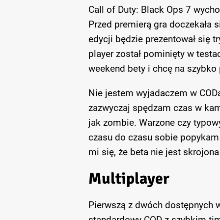
Call of Duty: Black Ops 7 wycho
Przed premierą gra doczekała si
edycji będzie prezentował się tr
player został pominięty w testa
weekend bety i chcę na szybko 
Nie jestem wyjadaczem w CODa i
zazwyczaj spędzam czas w kamp
jak zombie. Warzone czy typowy 
czasu do czasu sobie popykam 
mi się, że beta nie jest skrojona
Multiplayer
Pierwszą z dwóch dostępnych w b
standardowy COD z szybkim time 