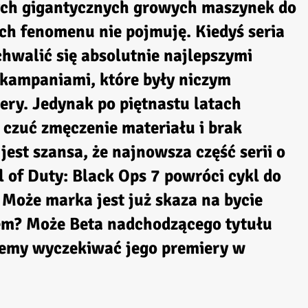
 tych gigantycznych growych maszynek do
ych fenomenu nie pojmuję. Kiedyś seria
hwalić się absolutnie najlepszymi
 kampaniami, które były niczym
ery. Jedynak po piętnastu latach
 czuć zmęczenie materiału i brak
est szansa, że najnowsza część serii o
 of Duty: Black Ops 7 powróci cykl do
 Może marka jest już skaza na bycie
em? Może Beta nadchodzącego tytułu
iemy wyczekiwać jego premiery w