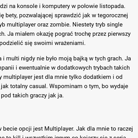
dzi na konsole i komputery w połowie listopada.
ę bety, pozwalającej sprawdzić jak w tegorocznej
yb multiplayer oraz zombie. Niestety tryb single
ch. Ja miałem okazję pograć trochę przez pierwszy
podzielić się swoimi wrażeniami.
 multi nigdy nie było moją bajką w tych grach. Ja
anii i ewentualnie w dodatkowych trybach takich
multiplayer jest dla mnie tylko dodatkiem i od
jak totalny casual. Wspominam o tym, bo wydaje
 pod takich graczy jak ja.
ecie opcji jest Multiplayer. Jak dla mnie to raczej
to kill i wszystkim innym co kojarzy się z serią.