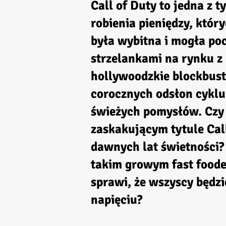
Call of Duty to jedna z
robienia pieniędzy, któr
była wybitna i mogła poc
strzelankami na rynku z
hollywoodzkie blockbust
corocznych odsłon cyklu
świeżych pomysłów. Czy j
zaskakującym tytule Call
dawnych lat świetności?
takim growym fast food
sprawi, że wszyscy będz
napięciu?