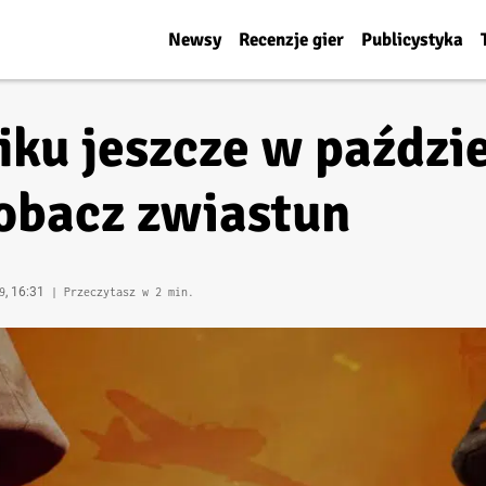
Newsy
Recenzje gier
Publicystyka
ku jeszcze w paździe
Zobacz zwiastun
, 16:31
9
| Przeczytasz w 2 min.