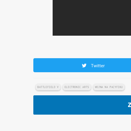
Twitter
BATTLEFIELD V
ELECTRONIC ARTS
WOJNA NA PACYFIKU
Z