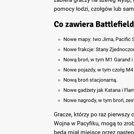
pomocy łodzi, czołgów lub sam
Co zawiera Battlefield
Nowe mapy: Iwo Jima, Pacific S
Nowe frakcje: Stany Zjednoczon
Nową broń, w tym M1 Garand 
Nowe pojazdy, w tym czołg M4 
Nową broń stacjonarną.
Nowe gadżety jak Katana i Fla
Nowe nagrody, w tym broń, zest
Gracze, którzy po raz pierwszy c
Wojna w Pacyfiku, mogą to zro
będą miał miejsce przez następ