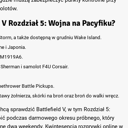
olotów.
 V Rozdział 5: Wojna na Pacyfiku?
torm, a także dostępną w grudniu Wake Island.
e i Japonia.
i M1919A6.
Sherman i samolot F4U Corsair.
methrower Battle Pickups.
awy żołnierza, skórki na broń oraz broń do walki wręcz.
hcą sprawdzić Battlefield V, w tym Rozdział 5:
bić podczas darmowego okresu próbnego, który
ne dwa weekendy. Kwintesencja rozgrywki online w