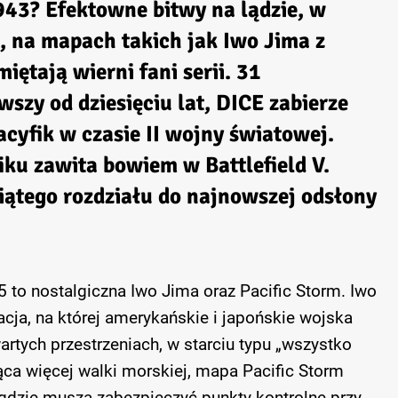
943? Efektowne bitwy na lądzie, w
, na mapach takich jak Iwo Jima z
ętają wierni fani serii. 31
wszy od dziesięciu lat, DICE zabierze
acyfik w czasie II wojny światowej.
ku zawita bowiem w Battlefield V.
iątego rozdziału do najnowszej odsłony
 to nostalgiczna Iwo Jima oraz Pacific Storm. Iwo
cja, na której amerykańskie i japońskie wojska
rtych przestrzeniach, w starciu typu „wszystko
ąca więcej walki morskiej, mapa Pacific Storm
 gdzie muszą zabezpieczyć punkty kontrolne przy