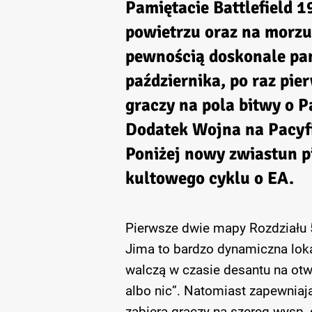
Pamiętacie Battlefield 1
powietrzu oraz na morzu
pewnością doskonale pami
października, po raz pier
graczy na pola bitwy o P
Dodatek Wojna na Pacyfi
Poniżej nowy zwiastun p
kultowego cyklu o EA.
Pierwsze dwie mapy Rozdziału 5
Jima to bardzo dynamiczna loka
walczą w czasie desantu na otwa
albo nic”. Natomiast zapewniaj
zabiera graczy na szereg wysp,