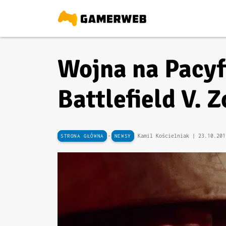
Wojna na Pacyfi
Battlefield V. 
-
Kamil Kościelniak |
23.10.201
STRONA GŁÓWNA
NEWSY