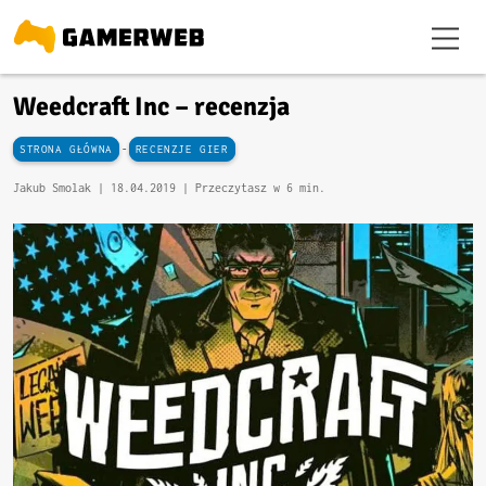
Weedcraft Inc – recenzja
-
STRONA GŁÓWNA
RECENZJE GIER
Jakub Smolak |
18.04.2019
| Przeczytasz w 6 min.