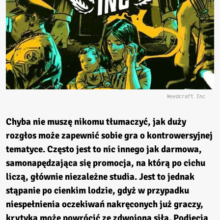
Weedcraft Inc
Chyba nie muszę nikomu tłumaczyć, jak duży
rozgłos może zapewnić sobie gra o kontrowersyjnej
tematyce. Często jest to nic innego jak darmowa,
samonapędzająca się promocja, na którą po cichu
liczą, głównie niezależne studia. Jest to jednak
stąpanie po cienkim lodzie, gdyż w przypadku
niespełnienia oczekiwań nakręconych już graczy,
krytyka może powrócić ze zdwojoną siłą. Podjęcia