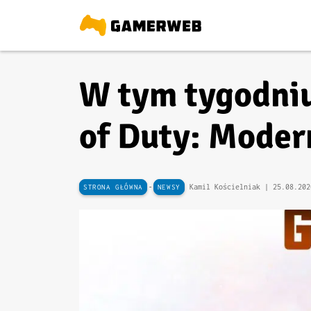
W tym tygodniu
of Duty: Moder
-
Kamil Kościelniak |
25.08.202
STRONA GŁÓWNA
NEWSY