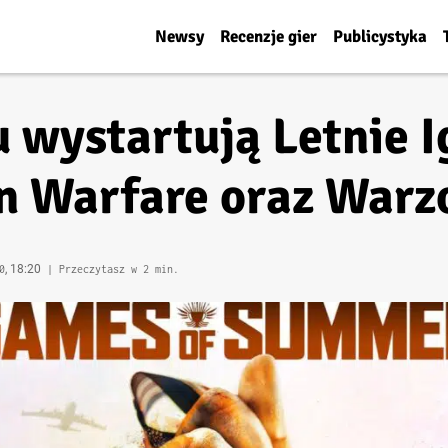
Newsy
Recenzje gier
Publicystyka
 wystartują Letnie I
n Warfare oraz Warz
, 18:20
0
| Przeczytasz w 2 min.