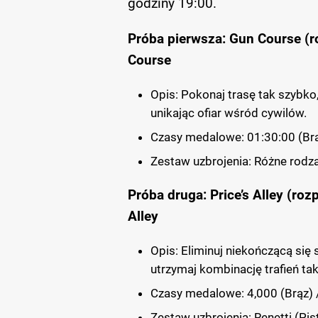
godziny 19:00.
Próba pierwsza: Gun Course (r
Course
Opis: Pokonaj trasę tak szybko,
unikając ofiar wśród cywilów.
Czasy medalowe: 01:30:00 (Brąz
Zestaw uzbrojenia: Różne rodza
Próba druga: Price’s Alley (roz
Alley
Opis: Eliminuj niekończącą się 
utrzymaj kombinację trafień tak
Czasy medalowe: 4,000 (Brąz) /
Zestaw uzbrojenia: Renetti (Pis