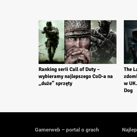
Ranking serii Call of Duty –
The La
wybieramy najlepszego CoD-a na
zdomi
„duże” sprzęty
w UK.
Dog
Gamerweb – portal o grach
Najlep