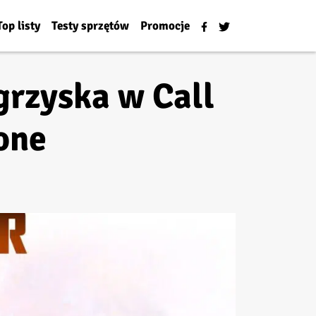
Top listy
Testy sprzętów
Promocje
grzyska w Call
one