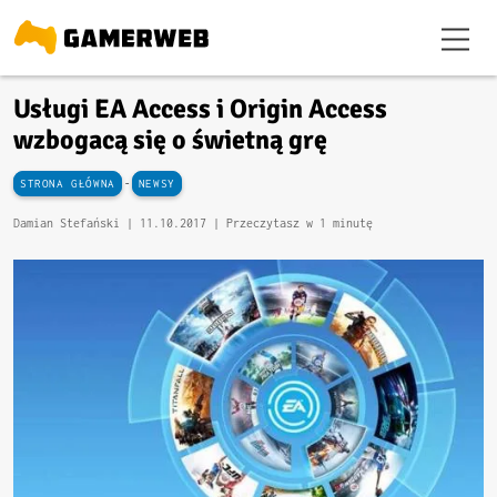
Usługi EA Access i Origin Access
wzbogacą się o świetną grę
-
STRONA GŁÓWNA
NEWSY
Damian Stefański |
11.10.2017
| Przeczytasz w 1 minutę