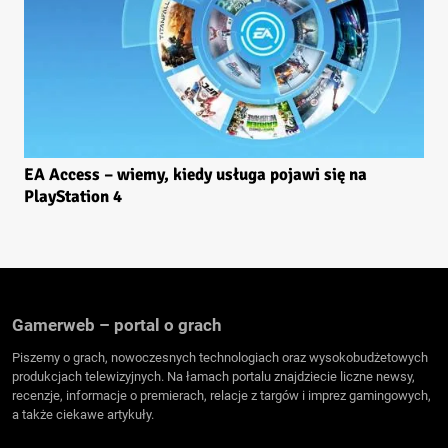
EA Access – wiemy, kiedy usługa pojawi się na
PlayStation 4
Gamerweb – portal o grach
Piszemy o grach, nowoczesnych technologiach oraz wysokobudżetowych
produkcjach telewizyjnych. Na łamach portalu znajdziecie liczne newsy,
recenzje, informacje o premierach, relacje z targów i imprez gamingowych,
a także ciekawe artykuły.