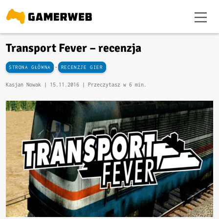
Transport Fever – recenzja
-
STRONA GŁÓWNA
RECENZJE GIER
Kasjan Nowak |
15.11.2016
| Przeczytasz w 6 min.