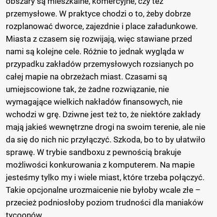
obszary są mieszkalne, komercyjne, czy też
przemysłowe. W praktyce chodzi o to, żeby dobrze
rozplanować dworce, zajezdnie i place załadunkowe.
Miasta z czasem się rozwijają, więc stawiane przed
nami są kolejne cele. Różnie to jednak wygląda w
przypadku zakładów przemysłowych rozsianych po
całej mapie na obrzeżach miast. Czasami są
umiejscowione tak, że żadne rozwiązanie, nie
wymagające wielkich nakładów finansowych, nie
wchodzi w grę. Dziwne jest też to, że niektóre zakłady
mają jakieś wewnętrzne drogi na swoim terenie, ale nie
da się do nich nic przyłączyć. Szkoda, bo to by ułatwiło
sprawę. W trybie sandboxu z pewnością brakuje
możliwości konkurowania z komputerem. Na mapie
jesteśmy tylko my i wiele miast, które trzeba połączyć.
Takie opcjonalne urozmaicenie nie byłoby wcale złe –
przecież podniosłoby poziom trudności dla maniaków
tycoonów.