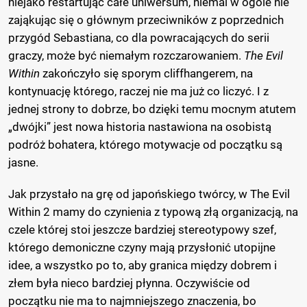
niejako restartując całe uniwersum, niemal w ogóle nie
zająkując się o głównym przeciwników z poprzednich
przygód Sebastiana, co dla powracających do serii
graczy, może być niemałym rozczarowaniem.
The Evil
Within
zakończyło się sporym cliffhangerem, na
kontynuację którego, raczej nie ma już co liczyć. I z
jednej strony to dobrze, bo dzięki temu mocnym atutem
„dwójki” jest nowa historia nastawiona na osobistą
podróż bohatera, którego motywacje od początku są
jasne.
Jak przystało na grę od japońskiego twórcy, w The Evil
Within 2 mamy do czynienia z typową złą organizacją, na
czele której stoi jeszcze bardziej stereotypowy szef,
którego demoniczne czyny mają przysłonić utopijne
idee, a wszystko po to, aby granica między dobrem i
złem była nieco bardziej płynna. Oczywiście od
początku nie ma to najmniejszego znaczenia, bo