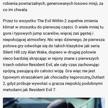
robienia powtarzalnych, generowanych losowo misji, za
co im chwała.
Przez to wszystko The Evil Within 2 zupełnie zmienia
klimat w stosunku do pierwszej części. O wiele mniej tu
gore i typowych jump scare’ów, więcej zaś gęstej i
niepokojącej atmosfery. Nic więc dziwnego, że pierwsza
połowa gry odwołuje się do takich klasyków jak seria
Silent Hill czy Alan Wake, dopiero w drugiej połowie
nieco bardziej skręcając w rejony znane z pierwszych
trzech odsłon Resident Evil, ale cały czas zachowując
spójną, pasującą do całości wizję. Gra więc nie jest
typowym straszakiem jak chociażby tegoroczny„Outlast
2, gdyż próbuje wywołać u gracza niepokój podobnymi
metodami jak Resident Evil 7.