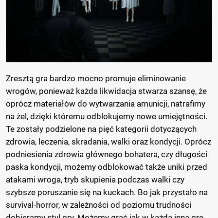
Zresztą gra bardzo mocno promuje eliminowanie
wrogów, ponieważ każda likwidacja stwarza szansę, że
oprócz materiałów do wytwarzania amunicji, natrafimy
na żel, dzięki któremu odblokujemy nowe umiejętności.
Te zostały podzielone na pięć kategorii dotyczących
zdrowia, leczenia, skradania, walki oraz kondycji. Oprócz
podniesienia zdrowia głównego bohatera, czy długości
paska kondycji, możemy odblokować także uniki przed
atakami wroga, tryb skupienia podczas walki czy
szybsze poruszanie się na kuckach. Bo jak przystało na
survival-horror, w zależności od poziomu trudności
dobieramy styl gry. Możemy grać jak w każdą inną grę