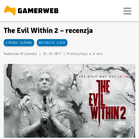
The Evil Within 2 – recenzja
-
STRONA GŁÓWNA
RECENZJE GIER
Radosław Krajewski |
26.10.2017
| Przeczytasz w 8 min.