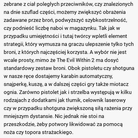
zebrane z ciał poległych przeciwników, czy znalezionych
na dnie szuflad części, możemy zwiększyć obrażenia
zadawane przez broń, podwyższyć szybkostrzelność,
czy podnieść liczbę naboi w magazynku. Tak jak w
przypadku umiejętności i tutaj twórcy wpletli element
strategii, który wymusza na graczu ulepszenie tylko tych
broni, z których najczęściej korzysta. A wybór nie jest
wcale prosty, mimo że The Evil Within 2 ma dosyć
standardowy zestaw broni. Obok pistoletu czy shotguna
w nasze ręce dostajemy karabin automatyczny,
snajperkę, kuszę, a w dalszej części gry także miotacz
ognia. Zarówno pistolet jak i strzelba występują w kilku
rodzajach z dodatkami jak tłumik, celownik laserowy
czy w przypadku shotguna zwiększoną siłą rażenia przy
mniejszym dystansie. Nic jednak nie stoi na
przeszkodzie, żeby potwory likwidować za pomocą
noża czy topora strażackiego.