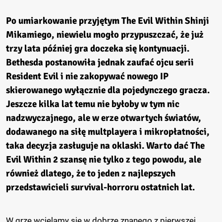
Po umiarkowanie przyjętym The Evil Within Shinji
Mikamiego, niewielu mogło przypuszczać, że już
trzy lata później gra doczeka się kontynuacji.
Bethesda postanowiła jednak zaufać ojcu serii
Resident Evil i nie zakopywać nowego IP
skierowanego wyłącznie dla pojedynczego gracza.
Jeszcze kilka lat temu nie byłoby w tym nic
nadzwyczajnego, ale w erze otwartych światów,
dodawanego na siłę multplayera i mikropłatności,
taka decyzja zasługuje na oklaski. Warto dać The
Evil Within 2 szansę nie tylko z tego powodu, ale
również dlatego, że to jeden z najlepszych
przedstawicieli survival-horroru ostatnich lat.
W grze wcielamy się w dobrze znanego z pierwszej