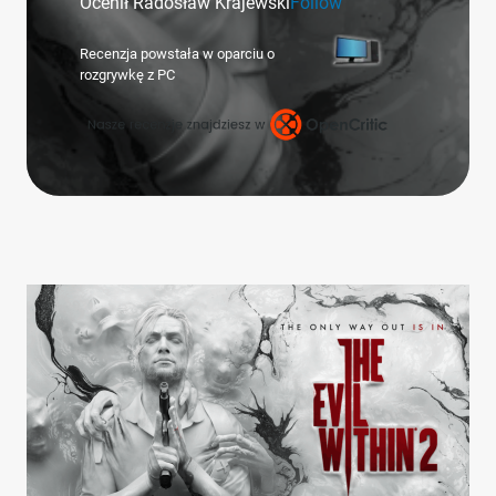
Ocenił Radosław Krajewski
Follow
Recenzja powstała w oparciu o
rozgrywkę z PC