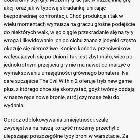
akcji oraz jak w typową skradankę, unikając
bezpośredniej konfrontacji. Choć produkcja i tak w
wielu momentach wymusza na graczu głośne podejście
do niektórych walk, więc ciągłe przekradanie się na tyły
wroga i likwidowanie ich po cichu znane z jedynki często
okazuje się niemożliwe. Koniec końców przeciwników
wałęsających się po Union i tak jest zbyt mało, więc po
jednokrotnym przejściu gry nie ma nawet co marzyć o
wymaksowaniu umiejętności głównego bohatera. Na
całe szczęście The Evil Within 2 oferuje tryb new game
plus, z którego chce się skorzystać, gdyż twórcy oddają
w nasze ręce nowe bronie, strój czy masę żelu do
wydania.
Oprócz odblokowywania umiejętności, szalę
zwycięstwa na naszą korzyść możemy przechylić
ulepszając poszczególne typy broni w warsztacie. Za