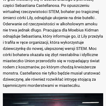
części Sebastiana Castellanosa. Po opuszczeniu
wirtualnej rzeczywistości STEM, bohater po tragicznej
śmierci córki Lily, odnajduje ukojenie na dnie butelki .
Oderwanie od rzeczywistości w alkoholowym amoku
nie trwa jednak długo. Pracująca dla Moebius Kidman
odnajduje Sebastiana, który informuje go, iż Lily przeżyła
i trafiła w ręce organizacji, która wykorzystuje
dziewczynkę do nowej, ulepszonej wersji STEM. Moc
córki bohatera okazała się zbyt niestabilna i idylliczne
miasteczko Union przerodziło się w rozpadający świat
rodem z koszmarów, po którym chodzą krwiożercze
monstra. Castellanos nie tylko będzie musiał uratować
dziweczynę, ale również rozwikłać intrygę stojącą za
tajemniczymi morderstwami w miasteczku.