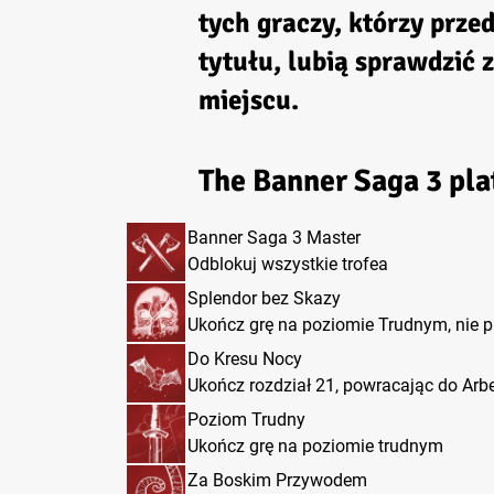
tych graczy, którzy prz
tytułu, lubią sprawdzić 
miejscu.
The Banner Saga 3 plat
Banner Saga 3 Master
Odblokuj wszystkie trofea
Splendor bez Skazy
Ukończ grę na poziomie Trudnym, nie pr
Do Kresu Nocy
Ukończ rozdział 21, powracając do Arbe
Poziom Trudny
Ukończ grę na poziomie trudnym
Za Boskim Przywodem