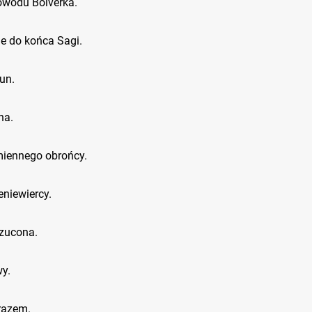
powodu Bolverka.
e do końca Sagi.
un.
na.
iennego obrońcy.
niewiercy.
zucona.
wy.
razem.