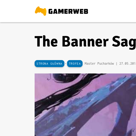
The Banner Saga
-
Master Pucharków |
27.05.201
STRONA GŁÓWNA
TROFEA