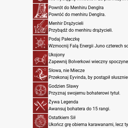
Powrót do Menhiru Denglra
Powróć do menhiru Denglra.
Menhir Drążycieli
Przybądź do menhiru drążycieli.
Podaj Pałeczkę
Wzmocnij Falą Energii Juno czterech s
Ukojony
Zapewnij Bolverkowi wieczny spoczyne
Słowa, nie Miecze
Przekonaj Eyvinda, by postąpił słusznie
Godzien Sławy
Przyznaj swojemu bohaterowi tytuł.
Żywa Legenda
Awansuj bohatera do 15 rangi.
Ostatkiem Sił
Ukończ grę obiema karawanami, lecz tyl