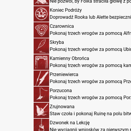
Nie pozwól, by Folka straciła głowę z 
Koniec Podróży
Doprowadź Rooka lub Alette bezpieczni
Czarownica
Pokonaj trzech wrogów za pomocą Alfr
Skryba
Pokonaj trzech wrogów za pomocą Ubi
Kamienny Obrońca
Pokonaj trzech wrogów za pomocą kam
Przeniewierca
Pokonaj trzech wrogów za pomocą Prze
Porzucona
Pokonaj trzech wrogów za pomocą Por
Zrujnowana
Staw czoła i pokonaj Ruinę na polu bit
Dzwonek na Lekcję
Nie wyciągnij wniosków za pierwszym 