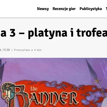
Newsy
Recenzje gier
Publicystyka
 3 – platyna i trofe
, 15:38
8
| Przeczytasz w 4 min.