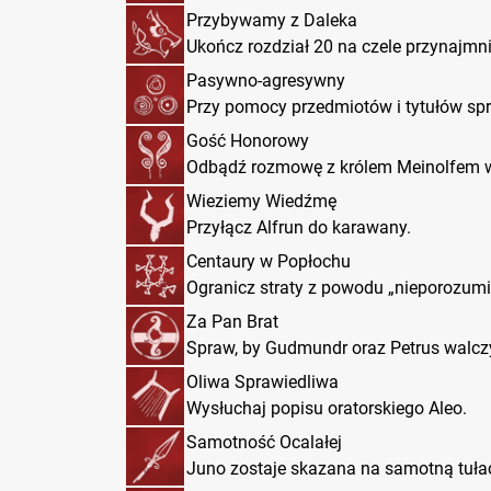
Przybywamy z Daleka
Ukończ rozdział 20 na czele przynajmn
Pasywno-agresywny
Przy pomocy przedmiotów i tytułów spr
Gość Honorowy
Odbądź rozmowę z królem Meinolfem w 
Wieziemy Wiedźmę
Przyłącz Alfrun do karawany.
Centaury w Popłochu
Ogranicz straty z powodu „nieporozumi
Za Pan Brat
Spraw, by Gudmundr oraz Petrus walczyl
Oliwa Sprawiedliwa
Wysłuchaj popisu oratorskiego Aleo.
Samotność Ocalałej
Juno zostaje skazana na samotną tułac