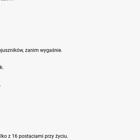
ojuszników, zanim wygaśnie.
k.
.
ko z 16 postaciami przy życiu.