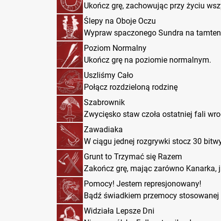
Ukończ grę, zachowując przy życiu wsz
Ślepy na Oboje Oczu
Wypraw spaczonego Sundra na tamten 
Poziom Normalny
Ukończ grę na poziomie normalnym.
Uszliśmy Cało
Połącz rozdzieloną rodzinę
Szabrownik
Zwycięsko staw czoła ostatniej fali wro
Zawadiaka
W ciągu jednej rozgrywki stocz 30 bitwy
Grunt to Trzymać się Razem
Zakończ grę, mając zarówno Kanarka, 
Pomocy! Jestem represjonowany!
Bądź świadkiem przemocy stosowanej 
Widziała Lepsze Dni