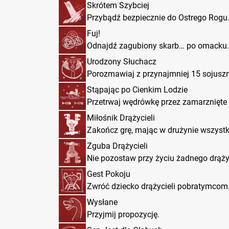
Skrótem Szybciej
Przybądź bezpiecznie do Ostrego Rogu
Fuj!
Odnajdź zagubiony skarb… po omacku.
Urodzony Słuchacz
Porozmawiaj z przynajmniej 15 sojuszn
Stąpając po Cienkim Lodzie
Przetrwaj wędrówkę przez zamarznięte
Miłośnik Drążycieli
Zakończ grę, mając w drużynie wszystki
Zguba Drążycieli
Nie pozostaw przy życiu żadnego drąży
Gest Pokoju
Zwróć dziecko drążycieli pobratymcom
Wysłane
Przyjmij propozycję.