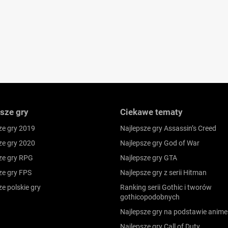
sze gry
Ciekawe tematy
ze gry 2019
Najlepsze gry Assassin’s Creed
ze gry 2020
Najlepsze gry God of War
ze gry RPG
Najlepsze gry GTA
ze gry FPS
Najlepsze gry z serii Hitman
ze polskie gry
Ranking serii Gothic i tworów
gothicopodobnych
Najlepsze gry na podstawie anime
Najlepsze gry Call of Duty