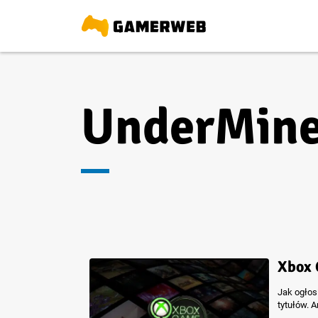
UnderMin
Xbox 
Jak ogłos
tytułów. 