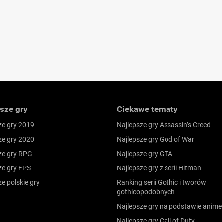
sze gry
Ciekawe tematy
ze gry 2019
Najlepsze gry Assassin’s Creed
ze gry 2020
Najlepsze gry God of War
ze gry RPG
Najlepsze gry GTA
ze gry FPS
Najlepsze gry z serii Hitman
ze polskie gry
Ranking serii Gothic i tworów
gothicopodobnych
Najlepsze gry na podstawie anime
Najlepsze gry Call of Duty