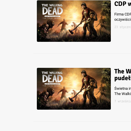
CDP w
Firma CDP
oczywiści
23 styczn
The W
pudeł
Świetna in
The Walki
7 wrześni