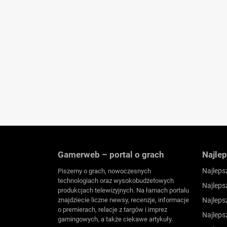
Gamerweb – portal o grach
Najlep
Najleps
Piszemy o grach, nowoczesnych
technologiach oraz wysokobudżetowych
Najleps
produkcjach telewizyjnych. Na łamach portalu
znajdziecie liczne newsy, recenzje, informacje
Najleps
o premierach, relacje z targów i imprez
Najleps
gamingowych, a także ciekawe artykuły.