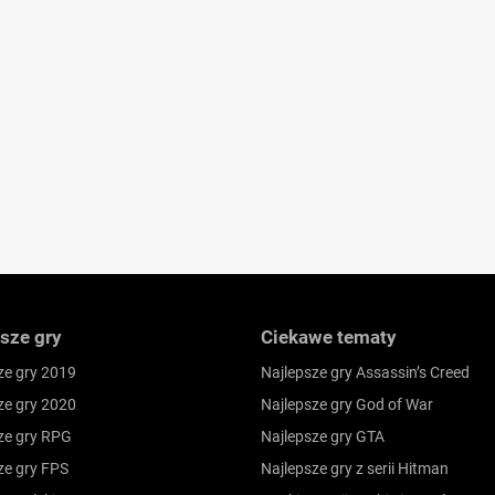
sze gry
Ciekawe tematy
ze gry 2019
Najlepsze gry Assassin’s Creed
ze gry 2020
Najlepsze gry God of War
ze gry RPG
Najlepsze gry GTA
ze gry FPS
Najlepsze gry z serii Hitman