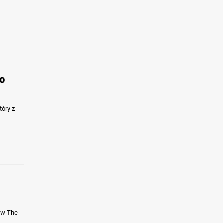
do
tóry z
ów The