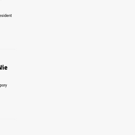
esident
Nie
pory