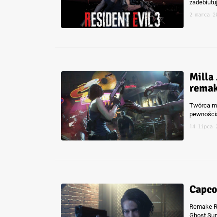
zadebiutu
2 marca 2
Milla
remak
Twórca mo
pewnością
14 lipca 
Capco
Remake Re
Ghost Sur