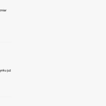
zmiar
rynku już