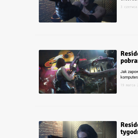
3 czerwca
Resid
pobra
Jak zapow
komputer
19 marca 
Resid
tygodn