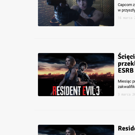
Capcom za
w przyszł
16 marca 
Ścięc
przek
ESRB
Miesiąc p
zakwalifi
3 marca 2
Resid