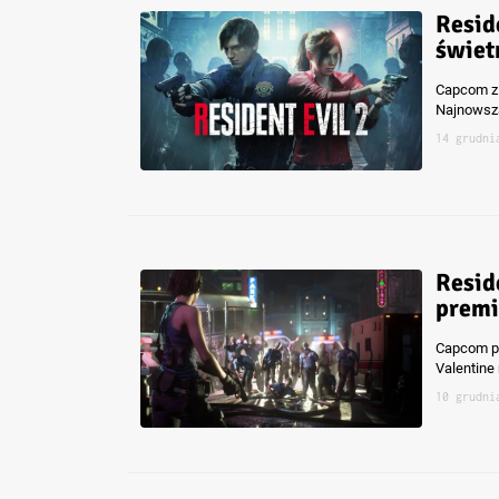
Resid
świet
Capcom z 
Najnowsza
14 grudni
Resid
premi
Capcom pod
Valentine 
10 grudni