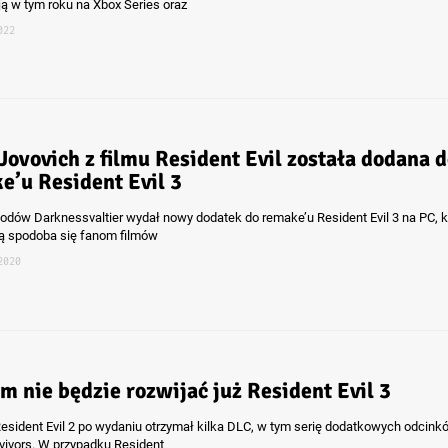
ją w tym roku na Xbox Series oraz
022
 Jovovich z filmu Resident Evil została dodana 
e’u Resident Evil 3
dów Darknessvaltier wydał nowy dodatek do remake’u Resident Evil 3 na PC, k
 spodoba się fanom filmów
2020
m nie będzie rozwijać już Resident Evil 3
sident Evil 2 po wydaniu otrzymał kilka DLC, w tym serię dodatkowych odcink
vivors. W przypadku Resident