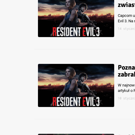
zwias
Capcom ud
Evil 3. N
14 styczn
Pozna
zabra
W najnows
artykuł o 
10 styczn