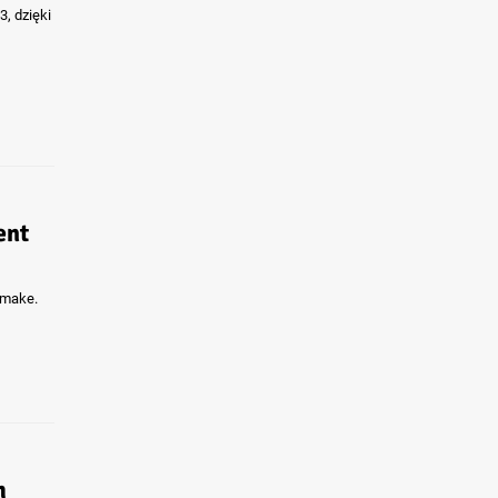
3, dzięki
ent
emake.
m