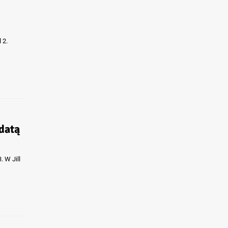
 2.
datą
. W Jill