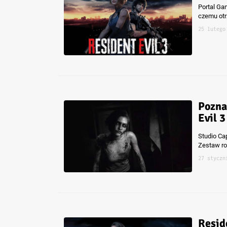
Portal Ga
czemu otr
25 lutego
Pozna
Evil 
Studio Ca
Zestaw rob
27 styczn
Resid