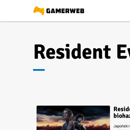
Resident Ev
Reside
biohaz
Japoński 