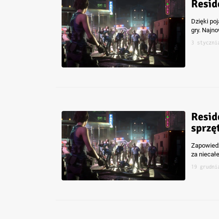
Resid
Dzięki poj
gry. Najn
3 styczni
Resid
sprzę
Zapowiedzi
za niecałe
19 grudni