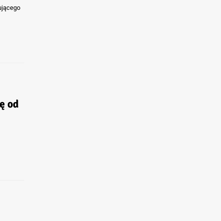
ującego
ę od