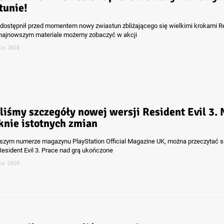
tunie!
ostępnił przed momentem nowy zwiastun zbliżającego się wielkimi krokami R
a najnowszym materiale możemy zobaczyć w akcji
ia 2020
liśmy szczegóły nowej wersji Resident Evil 3. 
knie istotnych zmian
zym numerze magazynu PlayStation Official Magazine UK, można przeczytać s
Resident Evil 3. Prace nad grą ukończone
ia 2020