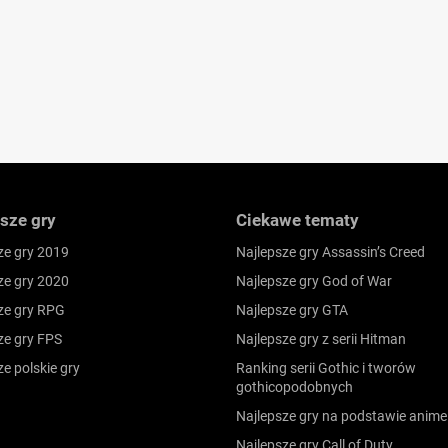
sze gry
Ciekawe tematy
ze gry 2019
Najlepsze gry Assassin’s Creed
ze gry 2020
Najlepsze gry God of War
ze gry RPG
Najlepsze gry GTA
ze gry FPS
Najlepsze gry z serii Hitman
ze polskie gry
Ranking serii Gothic i tworów
gothicopodobnych
Najlepsze gry na podstawie anime
Najlepsze gry Call of Duty