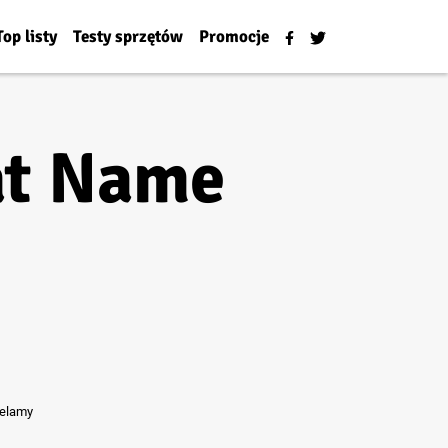
Top listy
Testy sprzętów
Promocje
at Name
ielamy