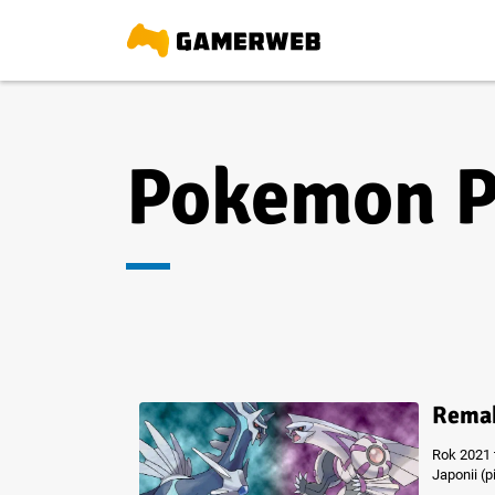
Pokemon P
Remak
Rok 2021 
Japonii (p