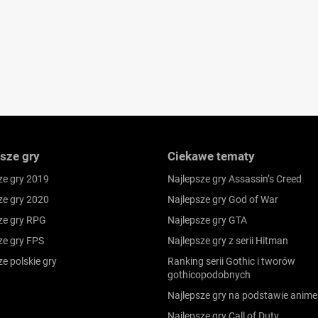
sze gry
Ciekawe tematy
ze gry 2019
Najlepsze gry Assassin’s Creed
ze gry 2020
Najlepsze gry God of War
ze gry RPG
Najlepsze gry GTA
ze gry FPS
Najlepsze gry z serii Hitman
ze polskie gry
Ranking serii Gothic i tworów
gothicopodobnych
Najlepsze gry na podstawie anime
Najlepsze gry Call of Duty